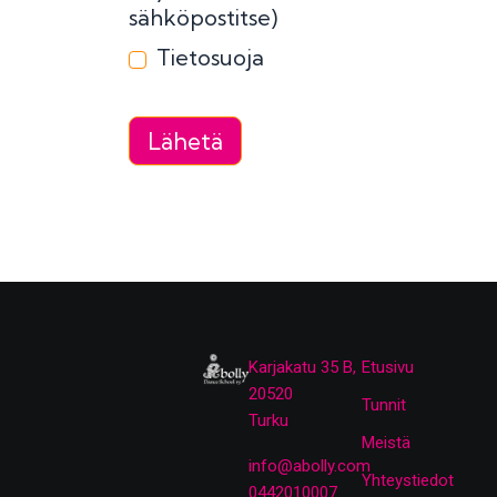
sähköpostitse)
Tietosuoja
Lähetä
Karjakatu 35 B,
Etusivu
20520
Tunnit
Turku
Meistä
info@abolly.com
Yhteystiedot
0442010007