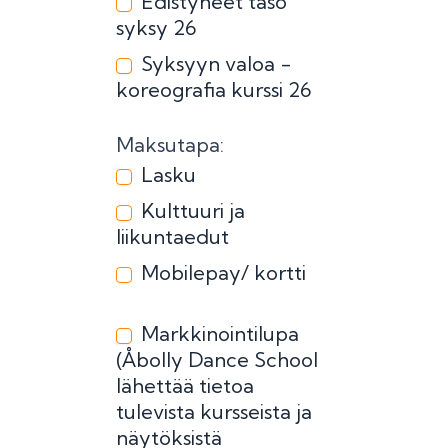
Edistyneet taso
syksy 26
Syksyyn valoa -
koreografia kurssi 26
Maksutapa:
Lasku
Kulttuuri ja
liikuntaedut
Mobilepay/ kortti
Markkinointilupa
(Åbolly Dance School
lähettää tietoa
tulevista kursseista ja
näytöksistä